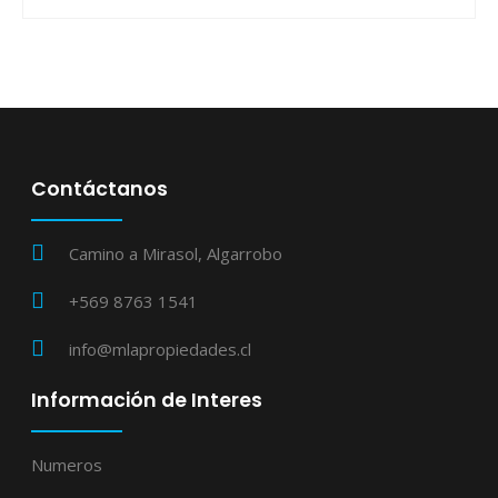
Contáctanos
Camino a Mirasol, Algarrobo
+569 8763 1541
info@mlapropiedades.cl
Información de Interes
Numeros