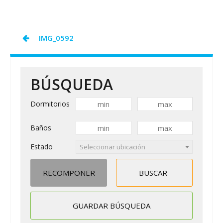
SAM
COVID19
Navegación
IMG_0592
de
entradas
BÚSQUEDA
Dormitorios
Baños
Estado
Seleccionar ubicación