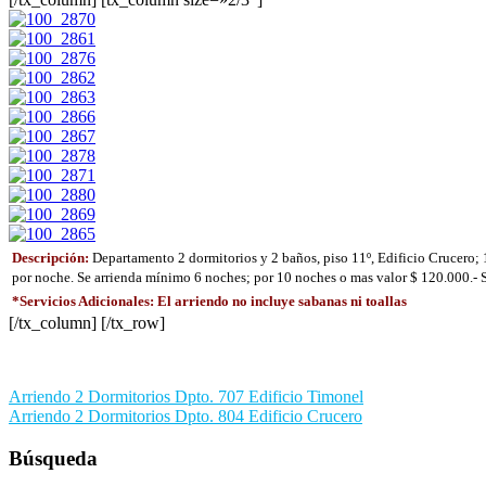
Descripción:
Departamento 2 dormitorios y 2 baños, piso 11º, Edificio Crucero; 1
por noche. Se arrienda mínimo 6 noches; por 10 noches o mas valor $ 120.000.- Se
*Servicios Adicionales: El arriendo no incluye sabanas ni toallas
[/tx_column] [/tx_row]
Navegación
Arriendo 2 Dormitorios Dpto. 707 Edificio Timonel
Arriendo 2 Dormitorios Dpto. 804 Edificio Crucero
de
entradas
Búsqueda