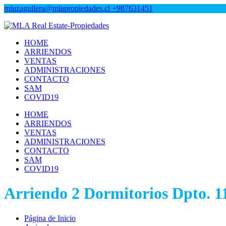
mluzaguilera@mlapropiedades.cl
+987631451
MLA Real Estate-Propiedades
MLA Real Estate-Propiedades
HOME
ARRIENDOS
VENTAS
ADMINISTRACIONES
CONTACTO
SAM
COVID19
HOME
ARRIENDOS
VENTAS
ADMINISTRACIONES
CONTACTO
SAM
COVID19
Arriendo 2 Dormitorios Dpto. 1
Página de Inicio