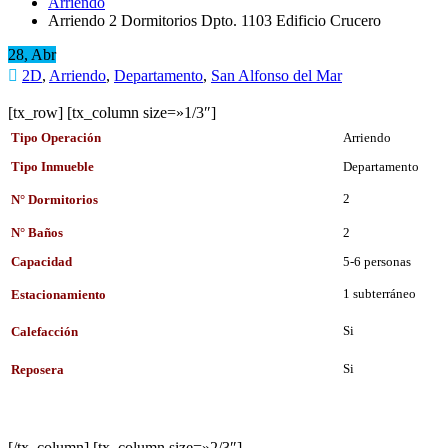
Arriendo
Arriendo 2 Dormitorios Dpto. 1103 Edificio Crucero
28, Abr
2D
,
Arriendo
,
Departamento
,
San Alfonso del Mar
[tx_row] [tx_column size=»1/3″]
Tipo Operación
Arriendo
Tipo Inmueble
Departamento
2
N° Dormitorios
N° Baños
2
Capacidad
5-6 personas
1 subterráneo
Estacionamiento
Si
Calefacción
Si
Reposera
[/tx_column] [tx_column size=»2/3″]