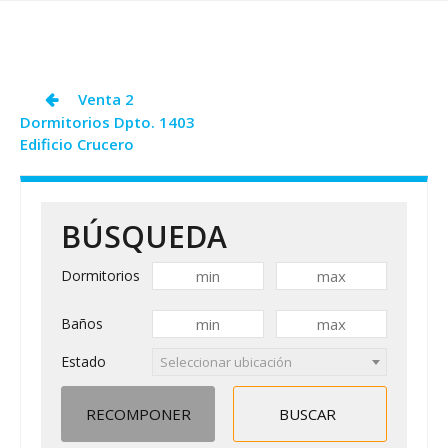
SAM
COVID19
Navegación
Venta 2
Dormitorios Dpto. 1403
de
Edificio Crucero
entradas
BÚSQUEDA
Dormitorios
Baños
Estado
Seleccionar ubicación