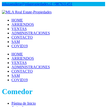
mluzaguilera@mlapropiedades.cl
+987631451
MLA Real Estate-Propiedades
MLA Real Estate-Propiedades
HOME
ARRIENDOS
VENTAS
ADMINISTRACIONES
CONTACTO
SAM
COVID19
HOME
ARRIENDOS
VENTAS
ADMINISTRACIONES
CONTACTO
SAM
COVID19
Comedor
Página de Inicio