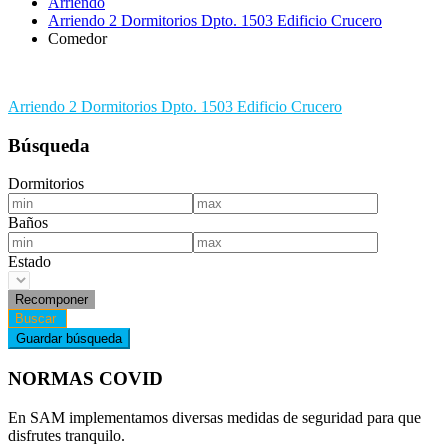
Arriendo
Arriendo 2 Dormitorios Dpto. 1503 Edificio Crucero
Comedor
Navegación
Arriendo 2 Dormitorios Dpto. 1503 Edificio Crucero
de
Búsqueda
entradas
Dormitorios
Baños
Estado
NORMAS COVID
En SAM implementamos diversas medidas de seguridad para que
disfrutes tranquilo.