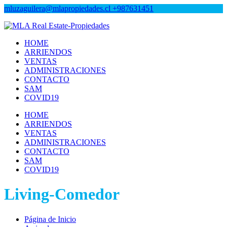
mluzaguilera@mlapropiedades.cl
+987631451
MLA Real Estate-Propiedades
MLA Real Estate-Propiedades
HOME
ARRIENDOS
VENTAS
ADMINISTRACIONES
CONTACTO
SAM
COVID19
HOME
ARRIENDOS
VENTAS
ADMINISTRACIONES
CONTACTO
SAM
COVID19
Living-Comedor
Página de Inicio