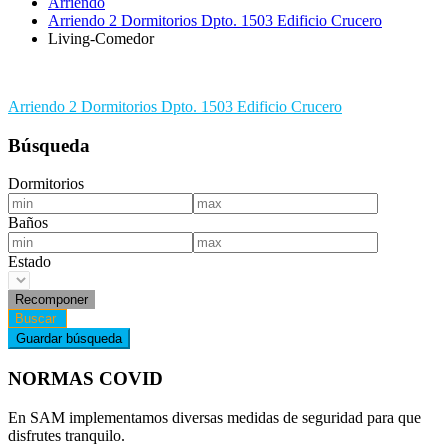
Arriendo
Arriendo 2 Dormitorios Dpto. 1503 Edificio Crucero
Living-Comedor
Navegación
Arriendo 2 Dormitorios Dpto. 1503 Edificio Crucero
de
Búsqueda
entradas
Dormitorios
Baños
Estado
NORMAS COVID
En SAM implementamos diversas medidas de seguridad para que
disfrutes tranquilo.