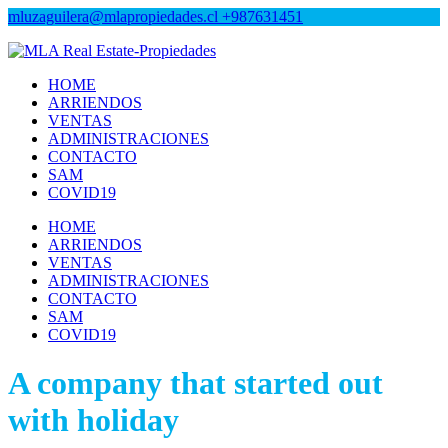
mluzaguilera@mlapropiedades.cl
+987631451
MLA Real Estate-Propiedades
MLA Real Estate-Propiedades
HOME
ARRIENDOS
VENTAS
ADMINISTRACIONES
CONTACTO
SAM
COVID19
HOME
ARRIENDOS
VENTAS
ADMINISTRACIONES
CONTACTO
SAM
COVID19
A company that started out
with holiday