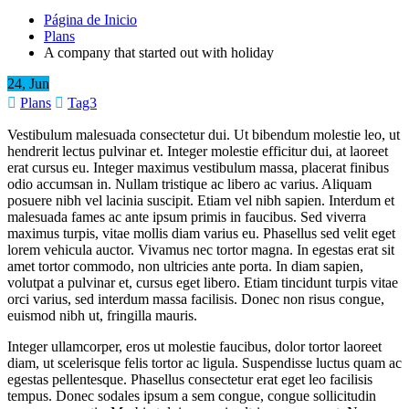
Página de Inicio
Plans
A company that started out with holiday
24, Jun
Plans
Tag3
Vestibulum malesuada consectetur dui. Ut bibendum molestie leo, ut
hendrerit lectus pulvinar et. Integer molestie efficitur dui, at laoreet
erat cursus eu. Integer maximus vestibulum massa, placerat finibus
odio accumsan in. Nullam tristique ac libero ac varius. Aliquam
posuere nibh vel lacinia suscipit. Etiam vel nibh sapien. Interdum et
malesuada fames ac ante ipsum primis in faucibus. Sed viverra
maximus turpis, vitae mollis diam varius eu. Phasellus sed velit eget
lorem vehicula auctor. Vivamus nec tortor magna. In egestas erat sit
amet tortor commodo, non ultricies ante porta. In diam sapien,
volutpat a pulvinar et, cursus eget libero. Etiam tincidunt turpis vitae
orci varius, sed interdum massa facilisis. Donec non risus congue,
euismod nibh ut, fringilla mauris.
Integer ullamcorper, eros ut molestie faucibus, dolor tortor laoreet
diam, ut scelerisque felis tortor ac ligula. Suspendisse luctus quam ac
egestas pellentesque. Phasellus consectetur erat eget leo facilisis
tempus. Donec sodales ipsum a sem congue, congue sollicitudin