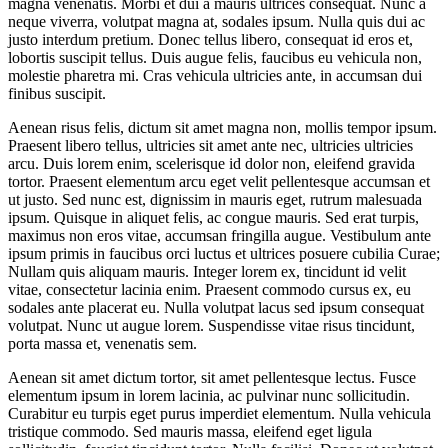
magna venenatis. Morbi et dui a mauris ultrices consequat. Nunc a
neque viverra, volutpat magna at, sodales ipsum. Nulla quis dui ac
justo interdum pretium. Donec tellus libero, consequat id eros et,
lobortis suscipit tellus. Duis augue felis, faucibus eu vehicula non,
molestie pharetra mi. Cras vehicula ultricies ante, in accumsan dui
finibus suscipit.
Aenean risus felis, dictum sit amet magna non, mollis tempor ipsum.
Praesent libero tellus, ultricies sit amet ante nec, ultricies ultricies
arcu. Duis lorem enim, scelerisque id dolor non, eleifend gravida
tortor. Praesent elementum arcu eget velit pellentesque accumsan et
ut justo. Sed nunc est, dignissim in mauris eget, rutrum malesuada
ipsum. Quisque in aliquet felis, ac congue mauris. Sed erat turpis,
maximus non eros vitae, accumsan fringilla augue. Vestibulum ante
ipsum primis in faucibus orci luctus et ultrices posuere cubilia Curae;
Nullam quis aliquam mauris. Integer lorem ex, tincidunt id velit
vitae, consectetur lacinia enim. Praesent commodo cursus ex, eu
sodales ante placerat eu. Nulla volutpat lacus sed ipsum consequat
volutpat. Nunc ut augue lorem. Suspendisse vitae risus tincidunt,
porta massa et, venenatis sem.
Aenean sit amet dictum tortor, sit amet pellentesque lectus. Fusce
elementum ipsum in lorem lacinia, ac pulvinar nunc sollicitudin.
Curabitur eu turpis eget purus imperdiet elementum. Nulla vehicula
tristique commodo. Sed mauris massa, eleifend eget ligula