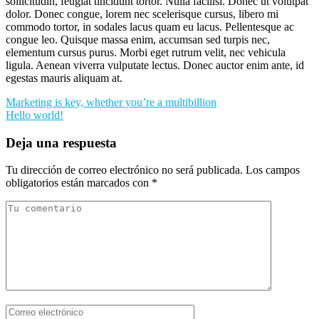
sollicitudin, feugiat tincidunt tortor. Nulla facilisi. Donec ut volutpat
dolor. Donec congue, lorem nec scelerisque cursus, libero mi
commodo tortor, in sodales lacus quam eu lacus. Pellentesque ac
congue leo. Quisque massa enim, accumsan sed turpis nec,
elementum cursus purus. Morbi eget rutrum velit, nec vehicula
ligula. Aenean viverra vulputate lectus. Donec auctor enim ante, id
egestas mauris aliquam at.
Navegación
Marketing is key, whether you’re a multibillion
Hello world!
de
entradas
Deja una respuesta
Tu dirección de correo electrónico no será publicada.
Los campos
obligatorios están marcados con
*