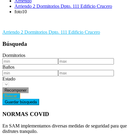
Arriendo
Arriendo 2 Dormitorios Dpto. 111 Edificio Crucero
foto10
Navegación
Arriendo 2 Dormitorios Dpto. 111 Edificio Crucero
de
Búsqueda
entradas
Dormitorios
Baños
Estado
NORMAS COVID
En SAM implementamos diversas medidas de seguridad para que
disfrutes tranquilo.