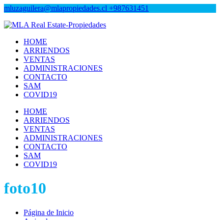
mluzaguilera@mlapropiedades.cl
+987631451
MLA Real Estate-Propiedades
MLA Real Estate-Propiedades
HOME
ARRIENDOS
VENTAS
ADMINISTRACIONES
CONTACTO
SAM
COVID19
HOME
ARRIENDOS
VENTAS
ADMINISTRACIONES
CONTACTO
SAM
COVID19
foto10
Página de Inicio