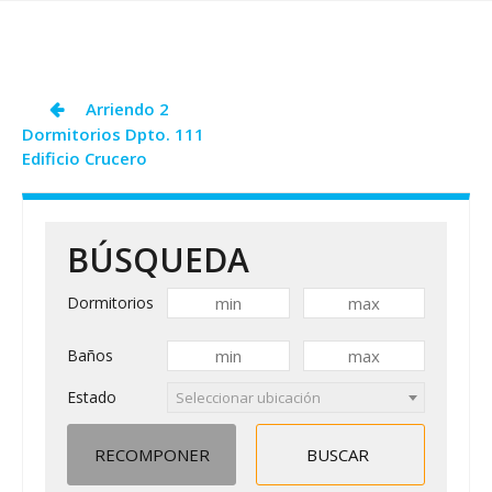
SAM
COVID19
Navegación
Arriendo 2
Dormitorios Dpto. 111
de
Edificio Crucero
entradas
BÚSQUEDA
Dormitorios
Baños
Estado
Seleccionar ubicación