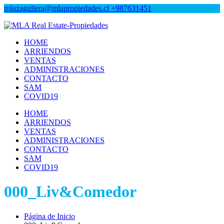
mluzaguilera@mlapropiedades.cl
+987631451
MLA Real Estate-Propiedades
MLA Real Estate-Propiedades
HOME
ARRIENDOS
VENTAS
ADMINISTRACIONES
CONTACTO
SAM
COVID19
HOME
ARRIENDOS
VENTAS
ADMINISTRACIONES
CONTACTO
SAM
COVID19
000_Liv&Comedor
Página de Inicio