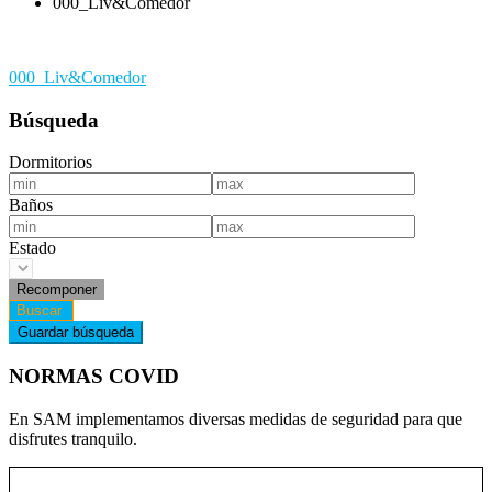
000_Liv&Comedor
Navegación
000_Liv&Comedor
de
Búsqueda
entradas
Dormitorios
Baños
Estado
NORMAS COVID
En SAM implementamos diversas medidas de seguridad para que
disfrutes tranquilo.