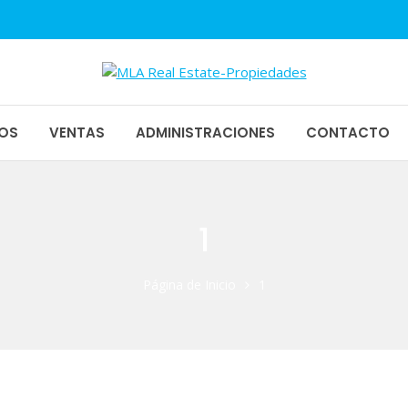
1
piedades
OS
VENTAS
ADMINISTRACIONES
CONTACTO
1
Página de Inicio
1