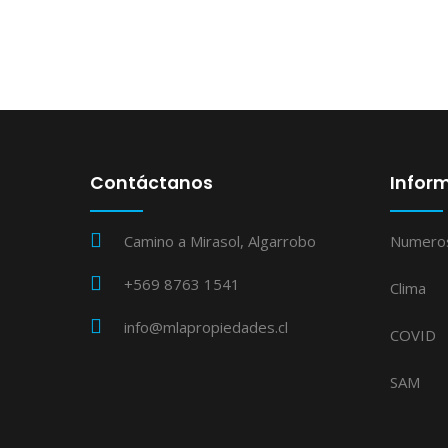
Contáctanos
Inform
Camino a Mirasol, Algarrobo
Numero
+569 8763 1541
Clima
info@mlapropiedades.cl
COVID
SAM