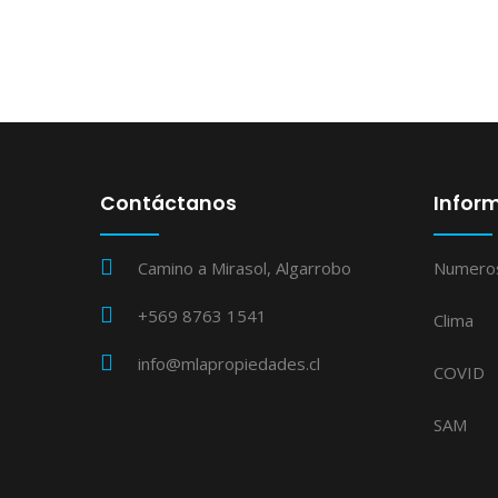
Contáctanos
Inform
Camino a Mirasol, Algarrobo
Numero
+569 8763 1541
Clima
info@mlapropiedades.cl
COVID
SAM