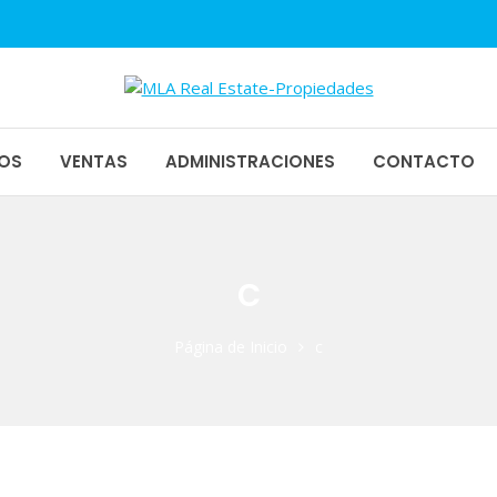
1
piedades
OS
VENTAS
ADMINISTRACIONES
CONTACTO
c
Página de Inicio
c