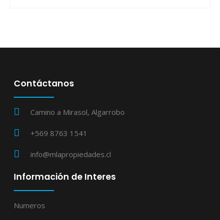
Contáctanos
Camino a Mirasol, Algarrobo
+569 8763 1541
info@mlapropiedades.cl
Información de Interes
Numeros