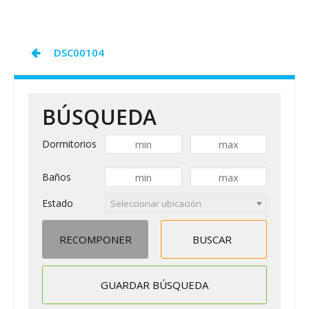
SAM
COVID19
Navegación
DSC00104
de
entradas
BÚSQUEDA
Dormitorios
Baños
Estado
Seleccionar ubicación