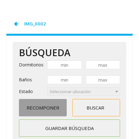
SAM
COVID19
Navegación
IMG_0002
de
entradas
BÚSQUEDA
Dormitorios
Baños
Estado
Seleccionar ubicación