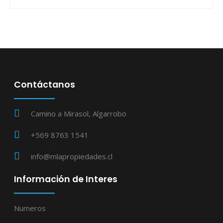
Contáctanos
Camino a Mirasol, Algarrobo
+569 8763 1541
info@mlapropiedades.cl
Información de Interes
Numeros