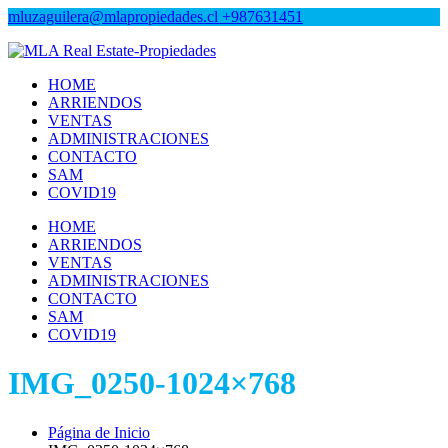
mluzaguilera@mlapropiedades.cl
+987631451
MLA Real Estate-Propiedades
MLA Real Estate-Propiedades
HOME
ARRIENDOS
VENTAS
ADMINISTRACIONES
CONTACTO
SAM
COVID19
HOME
ARRIENDOS
VENTAS
ADMINISTRACIONES
CONTACTO
SAM
COVID19
IMG_0250-1024×768
Página de Inicio