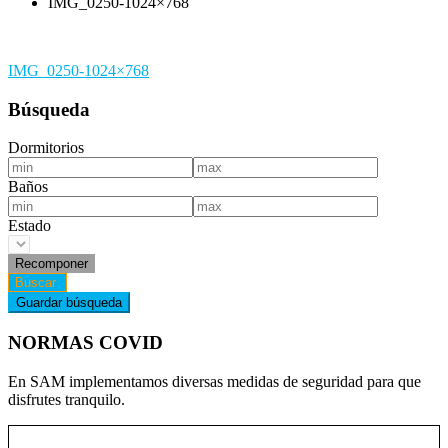
IMG_0250-1024×768
Navegación
IMG_0250-1024×768
de
Búsqueda
entradas
Dormitorios
Baños
Estado
NORMAS COVID
En SAM implementamos diversas medidas de seguridad para que
disfrutes tranquilo.