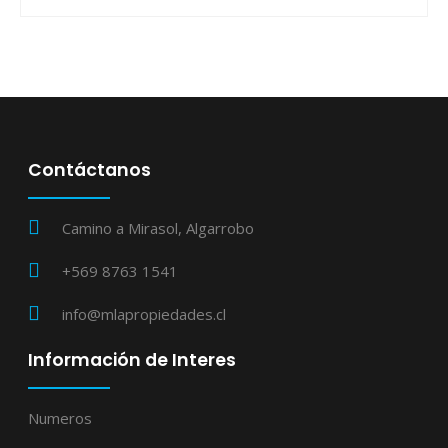
Contáctanos
Camino a Mirasol, Algarrobo
+569 8763 1541
info@mlapropiedades.cl
Información de Interes
Numeros