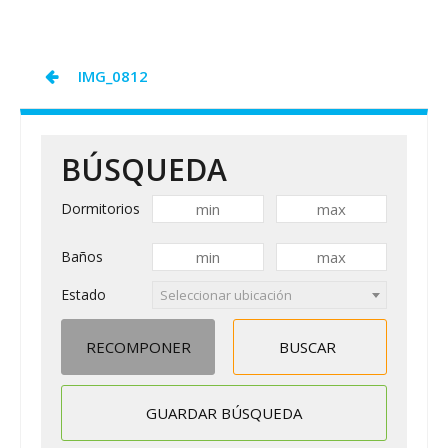
SAM
COVID19
Navegación
IMG_0812
de
entradas
BÚSQUEDA
Dormitorios
Baños
Estado
Seleccionar ubicación