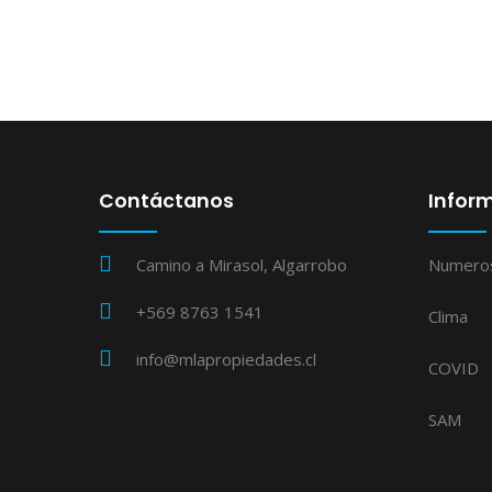
Contáctanos
Inform
Camino a Mirasol, Algarrobo
Numero
+569 8763 1541
Clima
info@mlapropiedades.cl
COVID
SAM