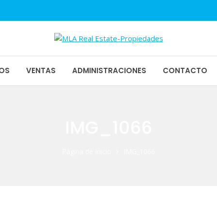
1
piedades
OS
VENTAS
ADMINISTRACIONES
CONTACTO
IMG_1066
Página de Inicio
IMG_1066