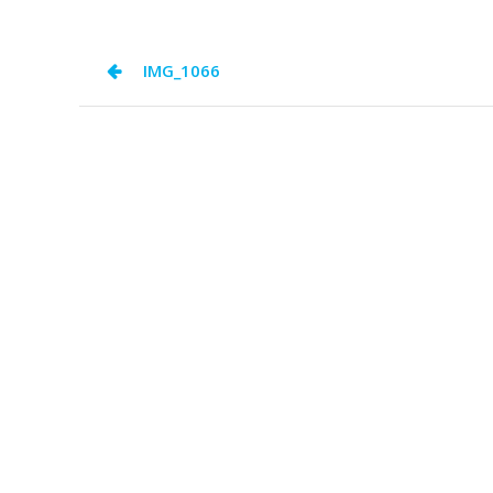
Navegación
IMG_1066
de
entradas