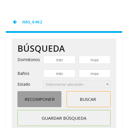
SAM
COVID19
Navegación
IMG_6462
de
entradas
BÚSQUEDA
Dormitorios
Baños
Estado
Seleccionar ubicación