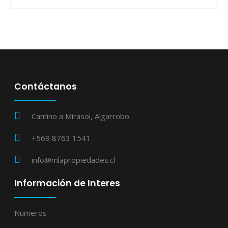
Contáctanos
Camino a Mirasol, Algarrobo
+569 8763 1541
info@mlapropiedades.cl
Información de Interes
Numeros