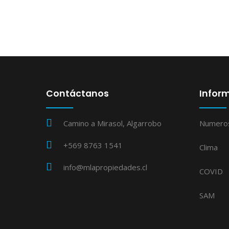
Contáctanos
Inform
Camino a Mirasol, Algarrobo
Numero
+569 8763 1541
Clima
info@mlapropiedades.cl
COVID
SAM