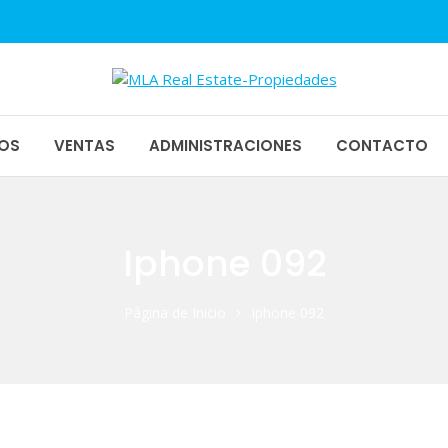
1
piedades
OS
VENTAS
ADMINISTRACIONES
CONTACTO
Iphone 092
Página de Inicio
Iphone 092