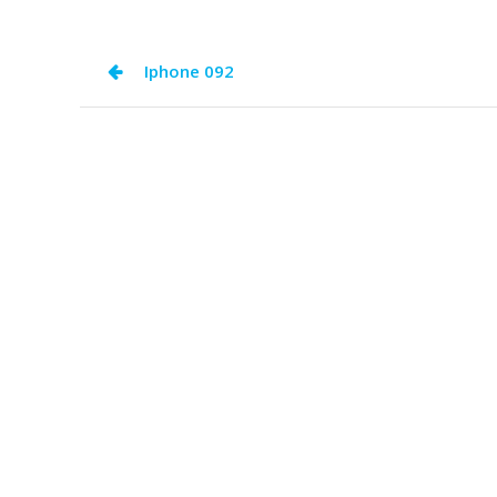
Navegación
Iphone 092
de
entradas